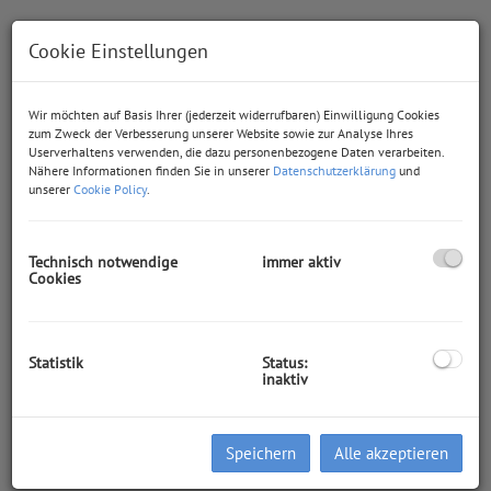
Cookie Einstellungen
Wir möchten auf Basis Ihrer (jederzeit widerrufbaren) Einwilligung Cookies
zum Zweck der Verbesserung unserer Website sowie zur Analyse Ihres
Userverhaltens verwenden, die dazu personenbezogene Daten verarbeiten.
Nähere Informationen finden Sie in unserer
Datenschutzerklärung
und
unserer
Cookie Policy
.
Technisch notwendige
immer aktiv
Cookies
Statistik
Status:
Beschreibung
inaktiv
Willkommen in Ihrem neuen Rückzugsparadies in St. Salvator,
Kärnten! Dieses charmante Sacherl, eingebettet in eine
Speichern
Alle akzeptieren
großzügige Grundstücksfläche von 4.397 m², bietet Ihnen die