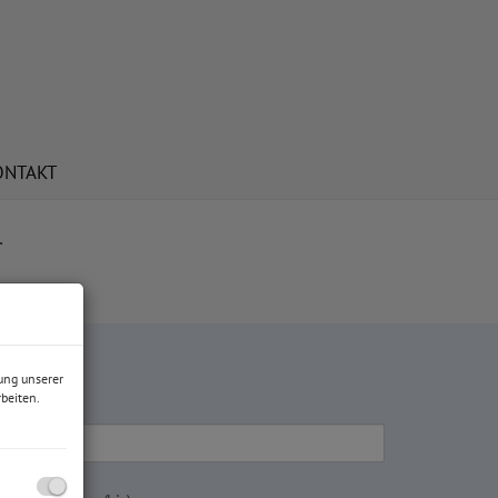
ONTAKT
T
ung unserer
jektart
beiten.