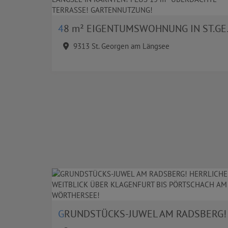
48 m² EIGENTUMSWOHNUNG IN ST.GEORGEN AM LÄNGSEE IN KÄRNTEN! PLUS 15 m² ÜBERDACHTE TERRASSE! GARTENNUTZUNG!
9313 St. Georgen am Längsee
GRUNDSTÜCKS-JUWEL AM RADSBERG! HERRLICHER WEITBLICK ÜBER KLAGENFURT BIS PÖRTSCHACH AM WÖRTHERSEE