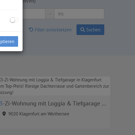
hnfläche (von/bis)
-
Filter zurücksetzen
Suchen
eptieren
3-Zi-Wohnung mit Loggia & Tiefgarage in Klagenfurt zum Top-Preis! Riesige Dachterrasse und Gartenbereich zur Nutzung!
9020 Klagenfurt am Wörthersee