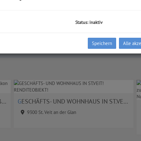
Zimmer
Wo
-
Status: inaktiv
Speichern
Alle akz
an
GESCHÄFTS- UND WOHNHAUS IN ST.VEIT! RENDITEOBJEKT!
9300 St. Veit an der Glan