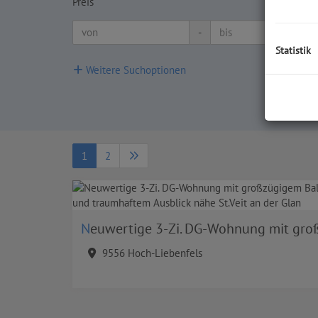
Preis
-
Statistik
Weitere Suchoptionen
1
2
Neuwertige 3-Zi. DG-Wohnung mit großzügigem Balkon und traumhaftem Ausblick nähe St.Veit an der Gl
9556 Hoch-Liebenfels