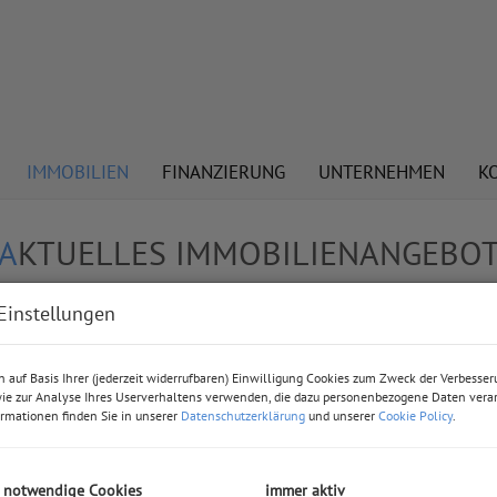
IMMOBILIEN
FINANZIERUNG
UNTERNEHMEN
K
AKTUELLES IMMOBILIENANGEBO
Einstellungen
 auf Basis Ihrer (jederzeit widerrufbaren) Einwilligung Cookies zum Zweck der Verbesser
Vermarktungsart
Ob
ie zur Analyse Ihres Userverhaltens verwenden, die dazu personenbezogene Daten verar
rmationen finden Sie in unserer
Datenschutzerklärung
und unserer
Cookie Policy
.
Alle
Miete
Kauf
h notwendige Cookies
immer aktiv