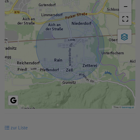
−
Tiles ©
basemap.at
zur Liste