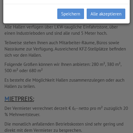
Gewerbes oder als reine Lagerhallen nutzen können, befinden
sich im Klagenfurter Stadtteil Ebenthal in der Franz-Wurm-Gasse
Speichern
Alle akzeptieren
und in der Zeiß-Straße.
Alle Hallen verfügen über LKW-taugliche Einfahrtstore, über
einen Industrieboden und sind alle rund 5 Meter hoch.
Teilweise stehen Ihnen auch Mitarbeiter-Räume, Büros sowie
Nassräume zur Verfügung. Ausreichend KFZ-Stellplätze befinden
sich vor den Hallen.
Folgende Größen können wir Ihnen anbieten: 280 m², 380 m²,
500 m² oder 680 m²
Es besteht die Möglichkeit Hallen zusammenzulegen oder auch
Hallen zu teilen.
MIETPREIS:
Der Vermieter verrechnet derzeit € 6,-- netto pro m² zuzüglich 20
% Mehrwertsteuer.
Die monatlich anfallenden Betriebskosten sind sehr gering und
direkt mit dem Vermieter zu besprechen.