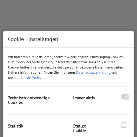
Cookie Einstellungen
Wir möchten auf Basis Ihrer (jederzeit widerrufbaren) Einwilligung Cookies
zum Zweck der Verbesserung unserer Website sowie zur Analyse Ihres
Userverhaltens verwenden, die dazu personenbezogene Daten verarbeiten.
Nähere Informationen finden Sie in unserer
Datenschutzerklärung
und
unserer
Cookie Policy
.
Technisch notwendige
immer aktiv
Cookies
Beschreibung
GEWERBEHALLEN IN VIER GRÖSSEN!
Statistik
Status:
inaktiv
Die hier angebotenen Hallen, die Sie für die Ausübung Ihres