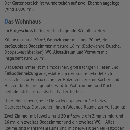
Der
Gartenbereich ist wunderschön auf zwei Ebenen angelegt
(rund 1.000 m²).
Das Wohnhaus
Im
Erdgeschoss
befinden sich folgende Räumlichkeiten:
Küche
mit rund 20 m²,
Wohnzimmer
mit rund 20 m², ein
großzügiges Badezimmer
mit rund 16 m² (Badewanne, Dusche,
Doppelwaschbecken),
WC, Abstellraum und Vorraum
mit
insgesamt rund 16 m².
Das Badezimmer ist mit modernen, großflächigen Fliesen und
Fußbodenheizung
ausgestattet. In der Küche befindet sich
zusätzlich zur Einbauküche der Holzofen, der zum Kochen und
Heizen der Räume genutzt wird. In Wohnzimmer und Küche
befindet sich ein klassischer Parkettboden.
Über eine schöne, helle Holzstiege gelangen Sie in das
Obergeschoss. Dort stehen Ihnen folgende Räume zur Verfügung:
Zwei Zimmer mit jeweils rund 20 m²
sowie
ein Zimmer mit rund
16 m²
, ein
zweites Badezimmer
und ein
zweites WC
. - Alles
Räume sind Mansardenräume und mit neuwertigen Parkettböden