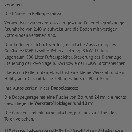
versehen.
Die Räume im
Kellergeschoss:
Vorweg ist anzumerken, dass der gesamte Keller ein großzügige
Raumhöhe von 2,40 m aufweist und die Böden mit wertigen
Cotto-Böden versehen sind.
Dort befindet sich hochwertige, technische Ausstattung des
Gebäudes: KWB Easyfire-Pellets-Heizung (8 KW), Pelltes-
Lagerraum, 500-Liter-Pufferspeicher, Steuerung der Kläranlage,
Steuerung der PV-Anlage (6 KW) sowie der 10KW Stromspeicher.
Ebenso im Keller untergebracht ist eine kleine Werkstatt und ein
Hobbyraum. Gesamtfläche Kellergeschoss (lt. Plan): 85 m²
Ihre Autos parken in der
Doppelgarage:
Die Doppelgarage hat eine Fläche von
2 x rund 24 m²
, die rechts
davon liegende
Werkstatt/Holzlager rund 10 m²
.
Die Garagen sind mit automatischen, per Funk zu öffnenden
Toren versehen.
Höchste Lebensqualität in ländlicher Alleinlage