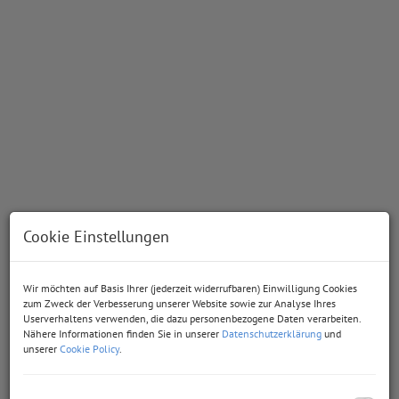
Cookie Einstellungen
Wir möchten auf Basis Ihrer (jederzeit widerrufbaren) Einwilligung Cookies
Beschreibung
zum Zweck der Verbesserung unserer Website sowie zur Analyse Ihres
Userverhaltens verwenden, die dazu personenbezogene Daten verarbeiten.
Nähere Informationen finden Sie in unserer
Datenschutzerklärung
und
unserer
Cookie Policy
.
Leben ohne Nachbarn
Das Wohnhaus, welches wir Ihnen hier präsentieren dürfen,